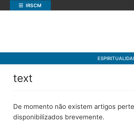
Saltar
IRSCM
para
conteúdo
ESPIRITUALIDA
text
Pesquisar
De momento não existem artigos perte
por:
disponibilizados brevemente.
ESPIRITUALIDADE