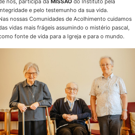
de nós, participa da
MISSÃO
do Instituto pela
integridade e pelo testemunho da sua vida.
Nas nossas Comunidades de Acolhimento cuidamos
das vidas mais frágeis assumindo o mistério pascal,
como fonte de vida para a Igreja e para o mundo.