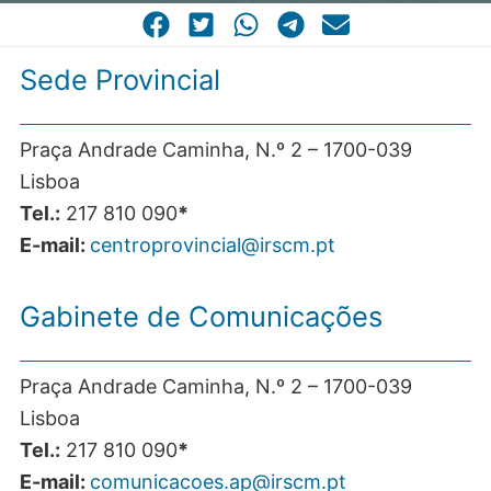
CASA COMUM
POR VOCAÇÃO
Sede Provincial
Praça Andrade Caminha, N.º 2 – 1700-039
Lisboa
Tel.:
217 810 090
*
E-mail:
centroprovincial@irscm.pt
Gabinete de Comunicações
Praça Andrade Caminha, N.º 2 – 1700-039
Lisboa
Tel.:
217 810 090
*
E-mail:
comunicacoes.ap@irscm.pt