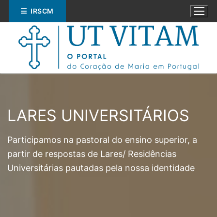
Saltar
IRSCM
para
conteúdo
LARES UNIVERSITÁRIOS
Pesquisar
por:
Participamos na pastoral do ensino superior, a
partir de respostas de Lares/ Residências
ESPIRITUALIDADE
Universitárias pautadas pela nossa identidade
EDUCAÇÃO
SOCIAL