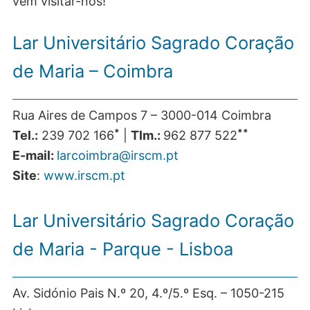
vem visitar-nos!
Lar Universitário Sagrado Coração
de Maria – Coimbra
Rua Aires de Campos 7 – 3000-014 Coimbra
*
**
Tel.:
239 702 166
|
Tlm.:
962 877 522
E-mail:
larcoimbra@irscm.pt
Site
:
www.irscm.pt
Lar Universitário Sagrado Coração
de Maria - Parque - Lisboa
Av. Sidónio Pais N.º 20, 4.º/5.º Esq. – 1050-215