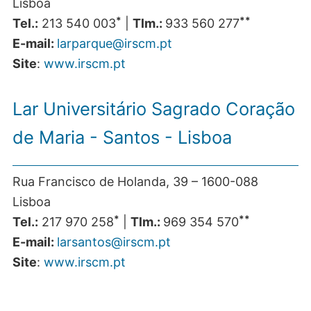
Lisboa
*
**
Tel.:
213 540 003
|
Tlm.:
933 560 277
E-mail:
larparque@irscm.pt
Site
:
www.irscm.pt
Lar Universitário Sagrado Coração
de Maria - Santos - Lisboa
Rua Francisco de Holanda, 39 – 1600-088
Lisboa
*
**
Tel.:
217 970 258
|
Tlm.:
969 354 570
E-mail:
larsantos@irscm.pt
Site
:
www.irscm.pt