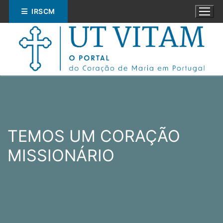
Saltar
IRSCM
para
conteúdo
Pesquisar
TEMOS UM CORAÇÃO
por:
MISSIONÁRIO
ESPIRITUALIDADE
EDUCAÇÃO
SOCIAL