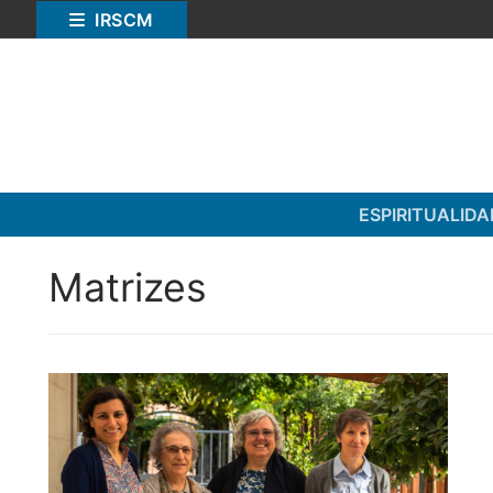
Saltar
IRSCM
para
conteúdo
ESPIRITUALIDA
Matrizes
Pesquisar
por:
ESPIRITUALIDADE