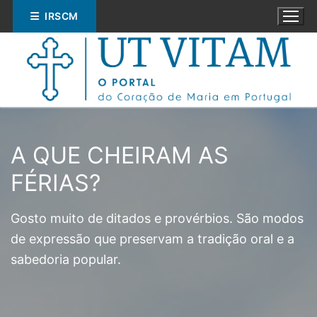
Saltar
IRSCM
para
conteúdo
A QUE CHEIRAM AS
FÉRIAS?
Pesquisar
por:
Gosto muito de ditados e provérbios. São modos
ESPIRITUALIDADE
de expressão que preservam a tradição oral e a
sabedoria popular.
EDUCAÇÃO
SOCIAL