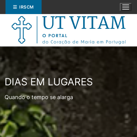
Saltar
IRSCM
para
conteúdo
Pesquisar
DIAS EM LUGARES
por:
Quando o tempo se alarga
ESPIRITUALIDADE
EDUCAÇÃO
SOCIAL