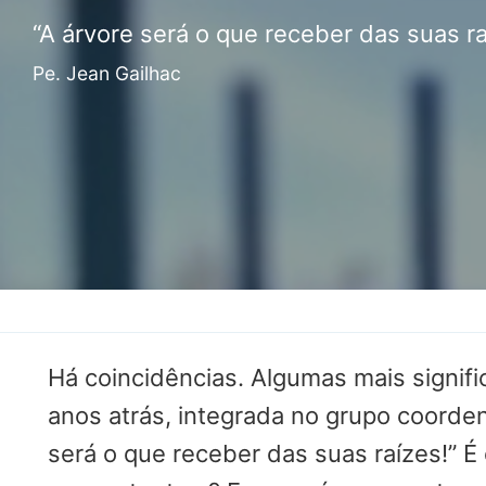
EDUCAÇÃO
“A árvore será o que receber das suas ra
SOCIAL
Pe. Jean Gailhac
CASA COMUM
POR VOCAÇÃO
Há coincidências. Algumas mais signifi
anos atrás, integrada no grupo coorde
será o que receber das suas raízes!” 