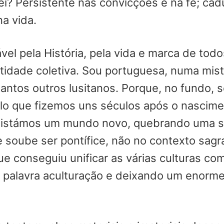
? Persistente nas convicções e na fé; cad
a vida.
el pela História, pela vida e marca de tod
tidade coletiva. Sou portuguesa, numa mis
antos outros lusitanos. Porque, no fundo,
ilo que fizemos uns séculos após o nascim
istámos um mundo novo, quebrando uma sér
soube ser pontífice, não no contexto sagra
e conseguiu unificar as várias culturas c
 palavra aculturação e deixando um enorme