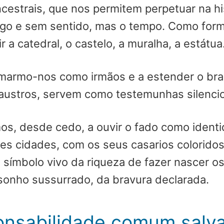
estrais, que nos permitem perpetuar na his
ago e sem sentido, mas o tempo. Como for
a catedral, o castelo, a muralha, a estátua
marmo-nos como irmãos e a estender o bra
laustros, servem como testemunhas silenci
s, desde cedo, a ouvir o fado como identi
tes cidades, com os seus casarios colorido
símbolo vivo da riqueza de fazer nascer o
 sonho sussurrado, da bravura declarada.
ponsabilidade comum salv