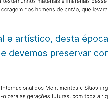
, os testemunhos materiais e imateriais des
e coragem dos homens de então, que levar
al e artístico, desta époc
ue devemos preservar com
ternacional dos Monumentos e Sítios urge 
para as gerações futuras, com toda a riq