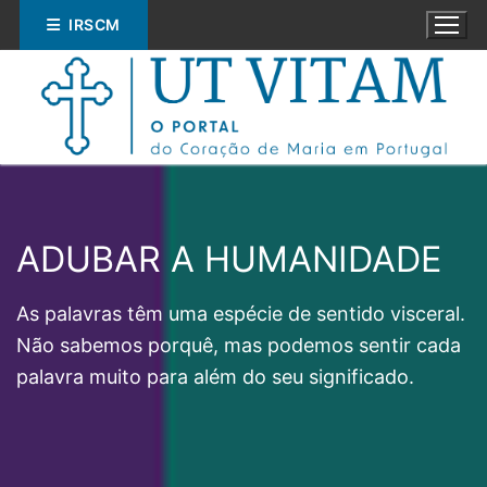
Saltar
IRSCM
para
conteúdo
ADUBAR A HUMANIDADE
Pesquisar
por:
As palavras têm uma espécie de sentido visceral.
Não sabemos porquê, mas podemos sentir cada
ESPIRITUALIDADE
palavra muito para além do seu significado.
EDUCAÇÃO
SOCIAL