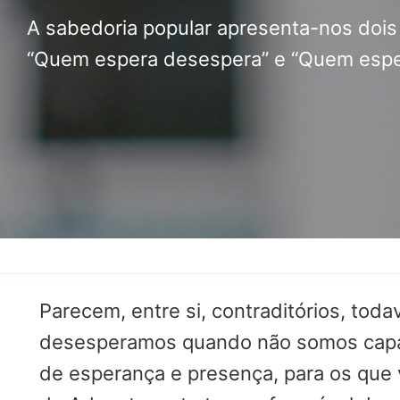
EDUCAÇÃO
A sabedoria popular apresenta-nos dois
“Quem espera desespera” e “Quem espe
SOCIAL
CASA COMUM
POR VOCAÇÃO
Parecem, entre si, contraditórios, to
desesperamos quando não somos capaze
de esperança e presença, para os que