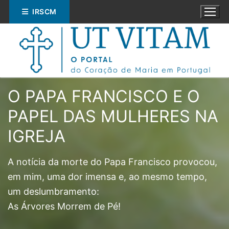
Saltar
IRSCM
para
conteúdo
O PAPA FRANCISCO E O
PAPEL DAS MULHERES NA
Pesquisar
IGREJA
por:
A notícia da morte do Papa Francisco provocou,
ESPIRITUALIDADE
em mim, uma dor imensa e, ao mesmo tempo,
um deslumbramento:
EDUCAÇÃO
As Árvores Morrem de Pé!
SOCIAL