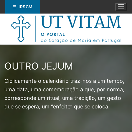
Saltar
IRSCM
para
conteúdo
OUTRO JEJUM
Pesquisar
Ciclicamente o calendário traz-nos a um tempo,
por:
uma data, uma comemoração a que, por norma,
corresponde um ritual, uma tradição, um gesto
ESPIRITUALIDADE
que se espera, um “enfeite” que se coloca.
EDUCAÇÃO
SOCIAL