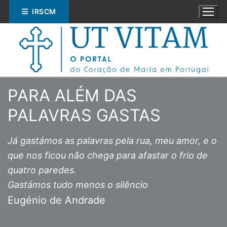
Saltar
IRSCM
para
conteúdo
PARA ALÉM DAS
PALAVRAS GASTAS
Pesquisar
Já gastámos as palavras pela rua, meu amor, e o
por:
que nos ficou não chega para afastar o frio de
ESPIRITUALIDADE
quatro paredes.
Gastámos tudo menos o silêncio
EDUCAÇÃO
Eugénio de Andrade
SOCIAL