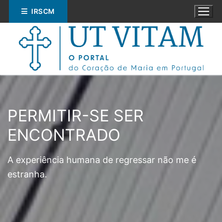
Saltar
IRSCM
para
conteúdo
PERMITIR-SE SER
Pesquisar
ENCONTRADO
por:
A experiência humana de regressar não me é
ESPIRITUALIDADE
estranha.
EDUCAÇÃO
SOCIAL