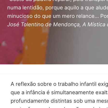
EDUCAÇÃO
numa lentidão, porque aquilo a que alud
minucioso do que um mero relance… Por
SOCIAL
José Tolentino de Mendonça, A Mística 
CASA COMUM
POR VOCAÇÃO
A reflexão sobre o trabalho infantil ex
que a infância é simultaneamente exalt
profundamente distintas sob uma mesma