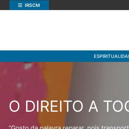
Saltar
IRSCM
para
conteúdo
ESPIRITUALIDA
Pesquisar
O DIREITO A T
por:
ESPIRITUALIDADE
“Gosto da palavra reparar, pois transpor