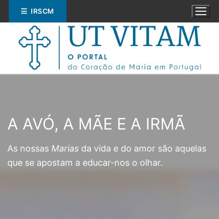
Saltar
IRSCM
para
conteúdo
A AVÓ, A MÃE E A IRMÃ
Pesquisar
por:
As nossas
Marias
da vida e do amor são aquelas
que se apostam a educar-nos o olhar.
ESPIRITUALIDADE
EDUCAÇÃO
SOCIAL