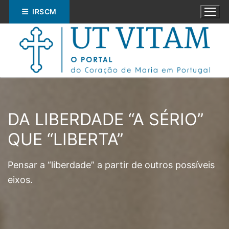
Saltar
IRSCM
para
conteúdo
DA LIBERDADE “A SÉRIO”
Pesquisar
QUE “LIBERTA”
por:
Pensar a “liberdade” a partir de outros possíveis
ESPIRITUALIDADE
eixos.
EDUCAÇÃO
SOCIAL