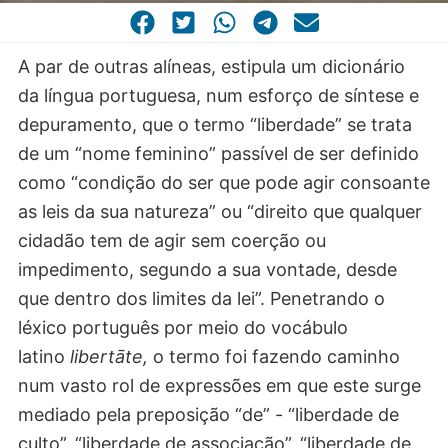
CASA COMUM
POR VOCAÇÃO
A par de outras alíneas, estipula um dicionário
da língua portuguesa, num esforço de síntese e
depuramento, que o termo “liberdade” se trata
de um “nome feminino” passível de ser definido
como “condição do ser que pode agir consoante
as leis da sua natureza” ou “direito que qualquer
cidadão tem de agir sem coerção ou
impedimento, segundo a sua vontade, desde
que dentro dos limites da lei”. Penetrando o
léxico português por meio do vocábulo
latino
libertāte,
o termo foi fazendo caminho
num vasto rol de expressões em que este surge
mediado pela preposição “de” - “liberdade de
culto”, “liberdade de associação”, “liberdade de