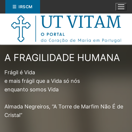
Saltar
IRSCM
para
conteúdo
A FRAGILIDADE HUMANA
Frágil é Vida
Pesquisar
e mais frágil que a Vida só nós
por:
enquanto somos Vida
ESPIRITUALIDADE
Almada Negreiros, “A Torre de Marfim Não É de
EDUCAÇÃO
Cristal”
SOCIAL