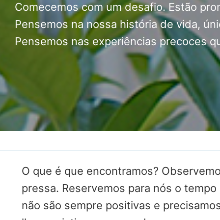
Comecemos com um desafio. Estão pro
EDUCAÇÃO
Pensemos na nossa história de vida, úni
SOCIAL
Pensemos nas experiências precoces qu
CASA COMUM
POR VOCAÇÃO
O que é que encontramos? Observemos
pressa. Reservemos para nós o tempo 
não são sempre positivas e precisamos 